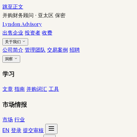
跳至正文
并购财务顾问
·
亚太区
保密
Lyndon Advisory
出售企业
投资者
收费
关于我们
公司简介
管理团队
交易案例
招聘
洞察
学习
文章
指南
并购词汇
工具
市场情报
市场
行业
EN
登录
提交审核